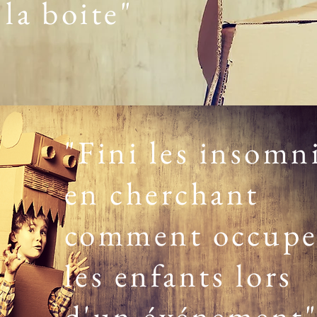
la boite"
"Fini les insomn
en cherchant
comment occupe
les enfants lors
d'un événement